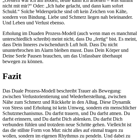
„Gestern war ich am Boden, heute kann ich arbeiten – was stimmt
nicht mit mir?“ Oder: „Ich habe gelacht, und dann kam sofort
Schuld.“ Solche Widersprüche sind oft kein Zeichen von Kälte,
sondern von Bindung. Liebe und Schmerz liegen nah beieinander.
Und Leben und Verlust ebenso.
Erholung im Duaden Prozess-Modell (auch wenn man es manchmal
unterschiedlich schreibt) meint nicht, dass Du „fertig“ bist. Es meint,
dass Dein Inneres zwischendurch Luft holt. Dass Du nicht
ununterbrochen im Alarm bleiben musst. Dass Dein Körper und
Deine Seele Pausen brauchen, um das Unfassbare überhaupt
bewegen zu können.
Fazit
Das Duale Prozess-Modell beschreibt Trauer als Bewegung:
zwischen Verlustorientierung und Wiederherstellung, zwischen
Nähe zum Schmerz und Rückkehr in den Alltag. Diese Dynamik
von Stress und Erholung ist kein Umweg, sondern ein menschlicher
Schutzmechanismus. Du darfst trauern, und Du darfst atmen. Du
darfst erinnern, und Du darfst Dich ablenken. Du darfst Dich
verbunden fühlen und trotzdem neue Schritte gehen. Vielleicht ist
das die stillste Form von Mut: nicht alles auf einmal tragen zu
wollen, sondern im eigenen Rhythmus zu pendeln. Und dabei zu