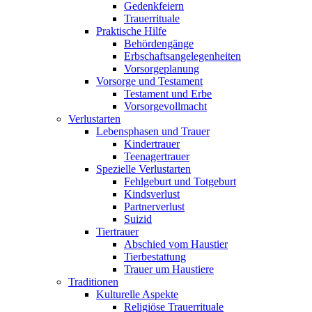
Gedenkfeiern
Trauerrituale
Praktische Hilfe
Behördengänge
Erbschaftsangelegenheiten
Vorsorgeplanung
Vorsorge und Testament
Testament und Erbe
Vorsorgevollmacht
Verlustarten
Lebensphasen und Trauer
Kindertrauer
Teenagertrauer
Spezielle Verlustarten
Fehlgeburt und Totgeburt
Kindsverlust
Partnerverlust
Suizid
Tiertrauer
Abschied vom Haustier
Tierbestattung
Trauer um Haustiere
Traditionen
Kulturelle Aspekte
Religiöse Trauerrituale