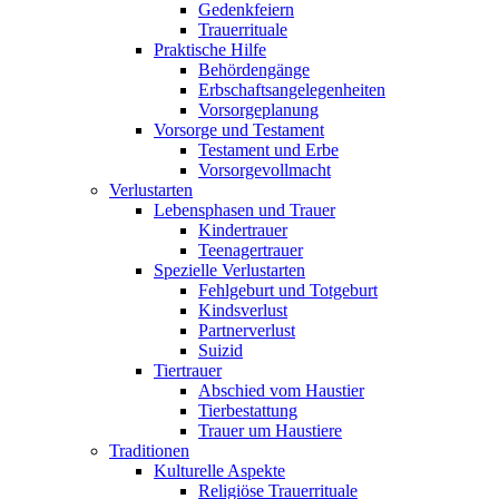
Gedenkfeiern
Trauerrituale
Praktische Hilfe
Behördengänge
Erbschaftsangelegenheiten
Vorsorgeplanung
Vorsorge und Testament
Testament und Erbe
Vorsorgevollmacht
Verlustarten
Lebensphasen und Trauer
Kindertrauer
Teenagertrauer
Spezielle Verlustarten
Fehlgeburt und Totgeburt
Kindsverlust
Partnerverlust
Suizid
Tiertrauer
Abschied vom Haustier
Tierbestattung
Trauer um Haustiere
Traditionen
Kulturelle Aspekte
Religiöse Trauerrituale