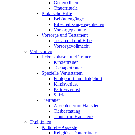
Gedenkfeiern
Trauerrituale
Praktische Hilfe
Behördengänge
Erbschaftsangelegenheiten
Vorsorgeplanung
Vorsorge und Testament
Testament und Erbe
Vorsorgevollmacht
Verlustarten
Lebensphasen und Trauer
Kindertrauer
Teenagertrauer
Spezielle Verlustarten
Fehlgeburt und Totgeburt
Kindsverlust
Partnerverlust
Suizid
Tiertrauer
Abschied vom Haustier
Tierbestattung
Trauer um Haustiere
Traditionen
Kulturelle Aspekte
Religiöse Trauerrituale