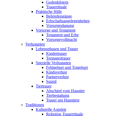
Gedenkfeiern
Trauerrituale
Praktische Hilfe
Behördengänge
Erbschaftsangelegenheiten
Vorsorgeplanung
Vorsorge und Testament
Testament und Erbe
Vorsorgevollmacht
Verlustarten
Lebensphasen und Trauer
Kindertrauer
Teenagertrauer
Spezielle Verlustarten
Fehlgeburt und Totgeburt
Kindsverlust
Partnerverlust
Suizid
Tiertrauer
Abschied vom Haustier
Tierbestattung
Trauer um Haustiere
Traditionen
Kulturelle Aspekte
Religiöse Trauerrituale