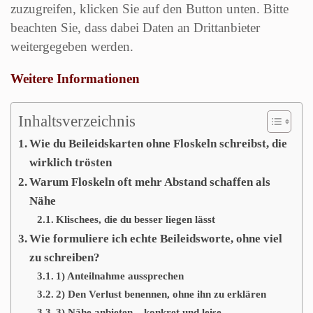
zuzugreifen, klicken Sie auf den Button unten. Bitte
beachten Sie, dass dabei Daten an Drittanbieter
weitergegeben werden.
Weitere Informationen
Inhalt entsperren
Erforderlichen Service akzeptieren und Inhalte
Inhaltsverzeichnis
entsperren
Wie du Beileidskarten ohne Floskeln schreibst, die
wirklich trösten
Warum Floskeln oft mehr Abstand schaffen als
Nähe
Klischees, die du besser liegen lässt
Wie formuliere ich echte Beileidsworte, ohne viel
zu schreiben?
1) Anteilnahme aussprechen
2) Den Verlust benennen, ohne ihn zu erklären
3) Nähe anbieten – konkret und leise