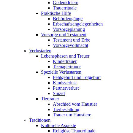
Gedenkfeiern
Trauerrituale
Praktische Hilfe
Behördengänge
Erbschaftsangelegenheiten
Vorsorgeplanung
Vorsorge und Testament
Testament und Erbe
Vorsorgevollmacht
Verlustarten
Lebensphasen und Trauer
Kindertrauer
Teenagertrauer
Spezielle Verlustarten
Fehlgeburt und Totgeburt
Kindsverlust
Partnerverlust
Suizid
Tiertrauer
Abschied vom Haustier
Tierbestattung
Trauer um Haustiere
Traditionen
Kulturelle Aspekte
Religiöse Trauerrituale