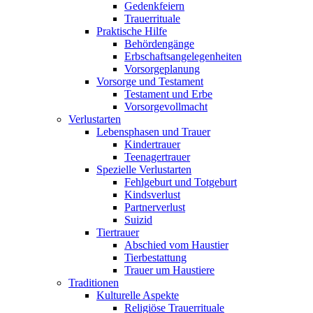
Gedenkfeiern
Trauerrituale
Praktische Hilfe
Behördengänge
Erbschaftsangelegenheiten
Vorsorgeplanung
Vorsorge und Testament
Testament und Erbe
Vorsorgevollmacht
Verlustarten
Lebensphasen und Trauer
Kindertrauer
Teenagertrauer
Spezielle Verlustarten
Fehlgeburt und Totgeburt
Kindsverlust
Partnerverlust
Suizid
Tiertrauer
Abschied vom Haustier
Tierbestattung
Trauer um Haustiere
Traditionen
Kulturelle Aspekte
Religiöse Trauerrituale