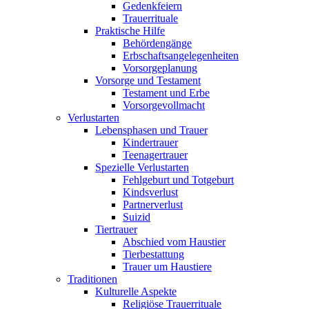
Gedenkfeiern
Trauerrituale
Praktische Hilfe
Behördengänge
Erbschaftsangelegenheiten
Vorsorgeplanung
Vorsorge und Testament
Testament und Erbe
Vorsorgevollmacht
Verlustarten
Lebensphasen und Trauer
Kindertrauer
Teenagertrauer
Spezielle Verlustarten
Fehlgeburt und Totgeburt
Kindsverlust
Partnerverlust
Suizid
Tiertrauer
Abschied vom Haustier
Tierbestattung
Trauer um Haustiere
Traditionen
Kulturelle Aspekte
Religiöse Trauerrituale