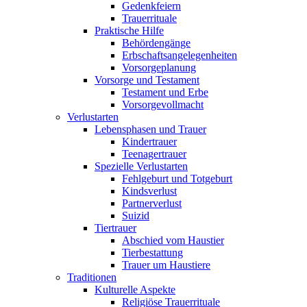
Gedenkfeiern
Trauerrituale
Praktische Hilfe
Behördengänge
Erbschaftsangelegenheiten
Vorsorgeplanung
Vorsorge und Testament
Testament und Erbe
Vorsorgevollmacht
Verlustarten
Lebensphasen und Trauer
Kindertrauer
Teenagertrauer
Spezielle Verlustarten
Fehlgeburt und Totgeburt
Kindsverlust
Partnerverlust
Suizid
Tiertrauer
Abschied vom Haustier
Tierbestattung
Trauer um Haustiere
Traditionen
Kulturelle Aspekte
Religiöse Trauerrituale