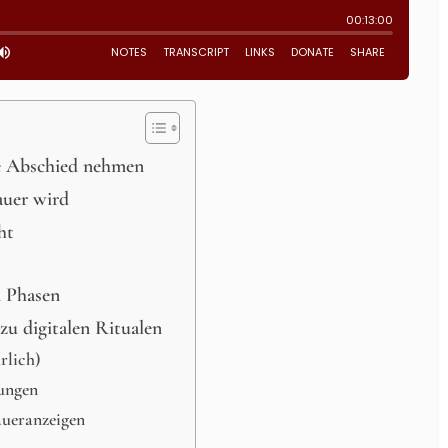
ne Abschied nehmen
auer wird
ht
n Phasen
zu digitalen Ritualen
rlich)
rungen
aueranzeigen