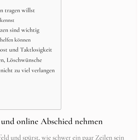
n tragen willst
rkennst
zen sind wichtig
 helfen können
st und Taktlosigkeit
ten, Löschwünsche
nicht zu viel verlangen
en und online Abschied nehmen
feld und spürst, wie schwer ein paar Zeilen sein