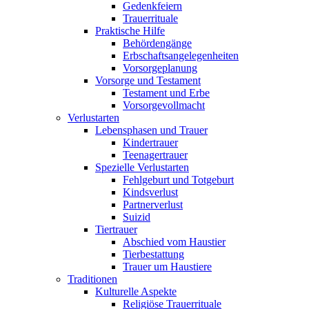
Gedenkfeiern
Trauerrituale
Praktische Hilfe
Behördengänge
Erbschaftsangelegenheiten
Vorsorgeplanung
Vorsorge und Testament
Testament und Erbe
Vorsorgevollmacht
Verlustarten
Lebensphasen und Trauer
Kindertrauer
Teenagertrauer
Spezielle Verlustarten
Fehlgeburt und Totgeburt
Kindsverlust
Partnerverlust
Suizid
Tiertrauer
Abschied vom Haustier
Tierbestattung
Trauer um Haustiere
Traditionen
Kulturelle Aspekte
Religiöse Trauerrituale