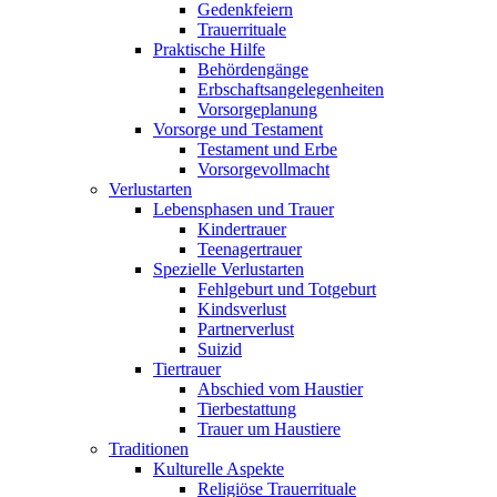
Gedenkfeiern
Trauerrituale
Praktische Hilfe
Behördengänge
Erbschaftsangelegenheiten
Vorsorgeplanung
Vorsorge und Testament
Testament und Erbe
Vorsorgevollmacht
Verlustarten
Lebensphasen und Trauer
Kindertrauer
Teenagertrauer
Spezielle Verlustarten
Fehlgeburt und Totgeburt
Kindsverlust
Partnerverlust
Suizid
Tiertrauer
Abschied vom Haustier
Tierbestattung
Trauer um Haustiere
Traditionen
Kulturelle Aspekte
Religiöse Trauerrituale