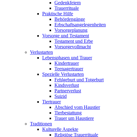
Gedenkfeiern
Trauerrituale
Praktische Hilfe
Behördengänge
Erbschaftsangelegenheiten
Vorsorgeplanung
Vorsorge und Testament
Testament und Erbe
Vorsorgevollmacht
Verlustarten
Lebensphasen und Trauer
Kindertrauer
Teenagertrauer
Spezielle Verlustarten
Fehlgeburt und Totgeburt
Kindsverlust
Partnerverlust
Suizid
Tiertrauer
Abschied vom Haustier
Tierbestattung
Trauer um Haustiere
Traditionen
Kulturelle Aspekte
Religiöse Trauerrituale