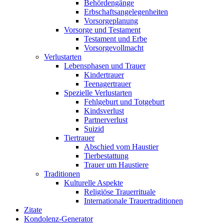
Behördengänge
Erbschaftsangelegenheiten
Vorsorgeplanung
Vorsorge und Testament
Testament und Erbe
Vorsorgevollmacht
Verlustarten
Lebensphasen und Trauer
Kindertrauer
Teenagertrauer
Spezielle Verlustarten
Fehlgeburt und Totgeburt
Kindsverlust
Partnerverlust
Suizid
Tiertrauer
Abschied vom Haustier
Tierbestattung
Trauer um Haustiere
Traditionen
Kulturelle Aspekte
Religiöse Trauerrituale
Internationale Trauertraditionen
Zitate
Kondolenz-Generator