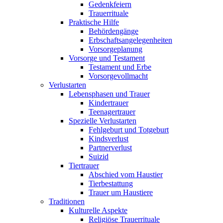
Gedenkfeiern
Trauerrituale
Praktische Hilfe
Behördengänge
Erbschaftsangelegenheiten
Vorsorgeplanung
Vorsorge und Testament
Testament und Erbe
Vorsorgevollmacht
Verlustarten
Lebensphasen und Trauer
Kindertrauer
Teenagertrauer
Spezielle Verlustarten
Fehlgeburt und Totgeburt
Kindsverlust
Partnerverlust
Suizid
Tiertrauer
Abschied vom Haustier
Tierbestattung
Trauer um Haustiere
Traditionen
Kulturelle Aspekte
Religiöse Trauerrituale