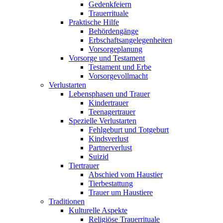
Gedenkfeiern
Trauerrituale
Praktische Hilfe
Behördengänge
Erbschaftsangelegenheiten
Vorsorgeplanung
Vorsorge und Testament
Testament und Erbe
Vorsorgevollmacht
Verlustarten
Lebensphasen und Trauer
Kindertrauer
Teenagertrauer
Spezielle Verlustarten
Fehlgeburt und Totgeburt
Kindsverlust
Partnerverlust
Suizid
Tiertrauer
Abschied vom Haustier
Tierbestattung
Trauer um Haustiere
Traditionen
Kulturelle Aspekte
Religiöse Trauerrituale