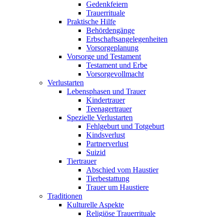
Gedenkfeiern
Trauerrituale
Praktische Hilfe
Behördengänge
Erbschaftsangelegenheiten
Vorsorgeplanung
Vorsorge und Testament
Testament und Erbe
Vorsorgevollmacht
Verlustarten
Lebensphasen und Trauer
Kindertrauer
Teenagertrauer
Spezielle Verlustarten
Fehlgeburt und Totgeburt
Kindsverlust
Partnerverlust
Suizid
Tiertrauer
Abschied vom Haustier
Tierbestattung
Trauer um Haustiere
Traditionen
Kulturelle Aspekte
Religiöse Trauerrituale