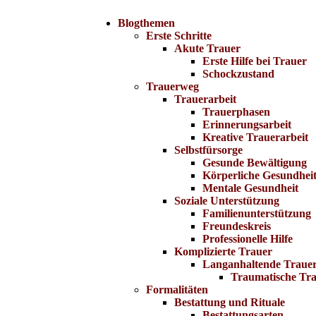
Blogthemen
Erste Schritte
Akute Trauer
Erste Hilfe bei Trauer
Schockzustand
Trauerweg
Trauerarbeit
Trauerphasen
Erinnerungsarbeit
Kreative Trauerarbeit
Selbstfürsorge
Gesunde Bewältigung
Körperliche Gesundhei
Mentale Gesundheit
Soziale Unterstützung
Familienunterstützung
Freundeskreis
Professionelle Hilfe
Komplizierte Trauer
Langanhaltende Traue
Traumatische Tr
Formalitäten
Bestattung und Rituale
Bestattungsarten