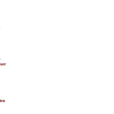
t
r
auer
ten