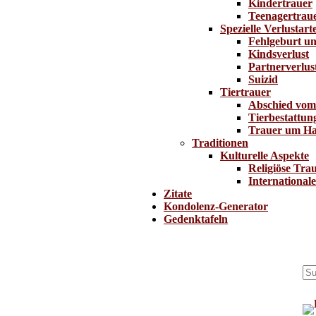
Kindertrauer
Teenagertrau
Spezielle Verlustart
Fehlgeburt u
Kindsverlust
Partnerverlus
Suizid
Tiertrauer
Abschied vom
Tierbestattun
Trauer um Ha
Traditionen
Kulturelle Aspekte
Religiöse Trau
International
Zitate
Kondolenz-Generator
Gedenktafeln