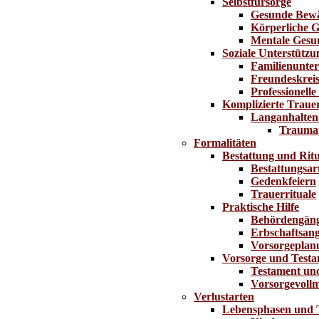
Selbstfürsorge
Gesunde Bewä
Körperliche G
Mentale Gesu
Soziale Unterstützu
Familienunter
Freundeskrei
Professionelle 
Komplizierte Traue
Langanhalten
Traumat
Formalitäten
Bestattung und Ritu
Bestattungsar
Gedenkfeiern
Trauerrituale
Praktische Hilfe
Behördengän
Erbschaftsang
Vorsorgeplan
Vorsorge und Test
Testament un
Vorsorgevoll
Verlustarten
Lebensphasen und 