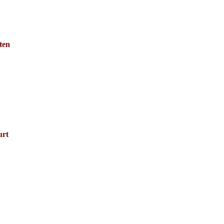
ten
urt