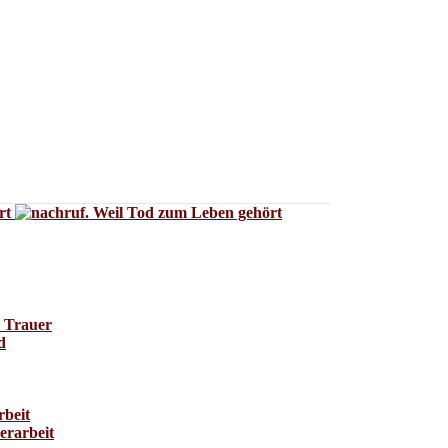
i Trauer
d
rbeit
erarbeit