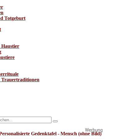
er
en
nd Totgeburt
t
 Haustier
g
ustiere
errituale
e Trauertraditionen
Werbung