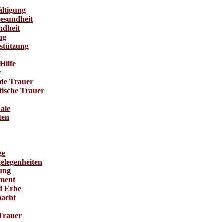
ltigung
esundheit
ndheit
ng
stützung
s
Hilfe
r
de Trauer
ische Trauer
ale
ten
ge
elegenheiten
ung
ament
d Erbe
macht
Trauer