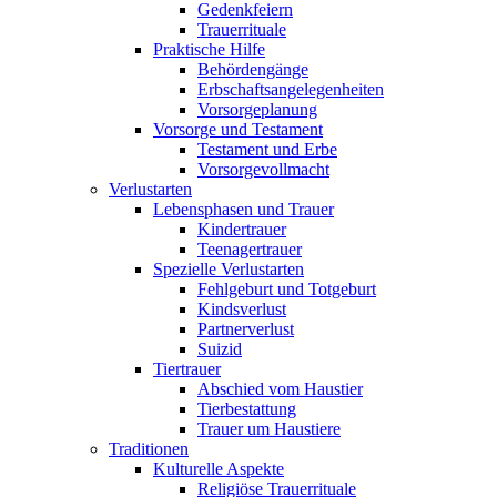
Gedenkfeiern
Trauerrituale
Praktische Hilfe
Behördengänge
Erbschaftsangelegenheiten
Vorsorgeplanung
Vorsorge und Testament
Testament und Erbe
Vorsorgevollmacht
Verlustarten
Lebensphasen und Trauer
Kindertrauer
Teenagertrauer
Spezielle Verlustarten
Fehlgeburt und Totgeburt
Kindsverlust
Partnerverlust
Suizid
Tiertrauer
Abschied vom Haustier
Tierbestattung
Trauer um Haustiere
Traditionen
Kulturelle Aspekte
Religiöse Trauerrituale