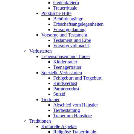
Gedenkfeiern
Trauerrituale
Praktische Hilfe
Behördengänge
Erbschaftsangelegenheiten
Vorsorgeplanung
Vorsorge und Testament
Testament und Erbe
Vorsorgevollmacht
Verlustarten
Lebensphasen und Trauer
Kindertrauer
Teenagertrauer
Spezielle Verlustarten
Fehlgeburt und Totgeburt
Kindsverlust
Partnerverlust
Suizid
Tiertrauer
Abschied vom Haustier
Tierbestattung
Trauer um Haustiere
Traditionen
Kulturelle Aspekte
Religiöse Trauerrituale