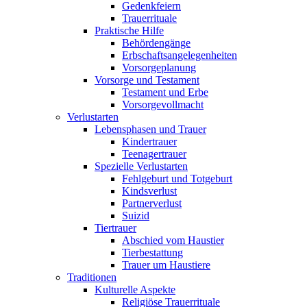
Gedenkfeiern
Trauerrituale
Praktische Hilfe
Behördengänge
Erbschaftsangelegenheiten
Vorsorgeplanung
Vorsorge und Testament
Testament und Erbe
Vorsorgevollmacht
Verlustarten
Lebensphasen und Trauer
Kindertrauer
Teenagertrauer
Spezielle Verlustarten
Fehlgeburt und Totgeburt
Kindsverlust
Partnerverlust
Suizid
Tiertrauer
Abschied vom Haustier
Tierbestattung
Trauer um Haustiere
Traditionen
Kulturelle Aspekte
Religiöse Trauerrituale