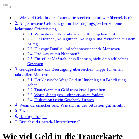
Wie viel Geld in die Trauerkarte stecken – und wie überreichen?
Angemessene Geldbeträge für Beerdigungsgeschenke: eine
behutsame Orientierung
Wenn du den Verstorbenen nur flüchtig kanntest
Für Freunde, Kolleginnen, Kollegen und Menschen aus dem
Alltag
Für enge Familie und sehr nahestehende Menschen
Und was ist mit Nachbarn?
Ein stiller Maßstab: dein Rahmen, nicht dein schlechtes
Gewissen
Geldgeschenk zur Beerdigung überreichen: Tipps für einen
taktvollen Moment
Der klassische Weg: Geld in Umschlag zur Beerdigung
geben
Trauerkarte mit Geld respektvoll gestalten
Worte, die tragen – ohne etwas zu fordern
Diskretion ist ein Geschenk für sich
Wenn du unsicher bist: Was sich in der Situation gut anfühlt
Fazit
Häufige Fragen
Brauchst du gerade Unterstützung?
Wie viel Geld in die Trauerkarte