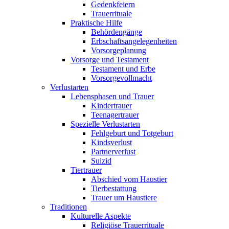
Gedenkfeiern
Trauerrituale
Praktische Hilfe
Behördengänge
Erbschaftsangelegenheiten
Vorsorgeplanung
Vorsorge und Testament
Testament und Erbe
Vorsorgevollmacht
Verlustarten
Lebensphasen und Trauer
Kindertrauer
Teenagertrauer
Spezielle Verlustarten
Fehlgeburt und Totgeburt
Kindsverlust
Partnerverlust
Suizid
Tiertrauer
Abschied vom Haustier
Tierbestattung
Trauer um Haustiere
Traditionen
Kulturelle Aspekte
Religiöse Trauerrituale